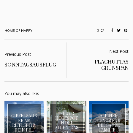
2
HOME OF HAPPY
Next Post
Previous Post
PLACHUTTAS
SONNTAGSAUSFLUG
GRÜNSPAN
You may also like:
NEUER
GIPFELZAUB
ALPINER
HOTESPOT
ER AM
LUXUS FÜR
IN DEN
RIFFLSPITZ:
DIE GANZE
ALPEN: DAS
DEIN PE...
FAMILIE...
SO...