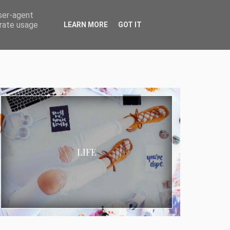
user-agent
erate usage
LEARN MORE
GOT IT
LIFE