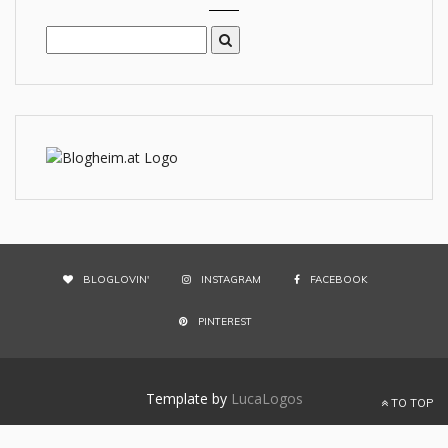
BLOGLOVIN'
INSTAGRAM
FACEBOOK
PINTEREST
Template by
LucaLogos
TO TOP