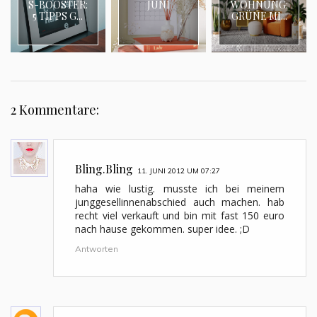
S-BOOSTER:
JUNI
WOHNUNG:
5 TIPPS G...
GRÜNE MI...
2 Kommentare:
Bling.Bling
11. JUNI 2012 UM 07:27
haha wie lustig. musste ich bei meinem
junggesellinnenabschied auch machen. hab
recht viel verkauft und bin mit fast 150 euro
nach hause gekommen. super idee. ;D
Antworten