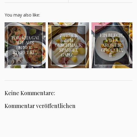
You may also like:
ZURÜCK
EIN BLECH,
TOM KHA GAI
ZUM
VIELE
WIE AUS
GESCHMACK:
AROMEN:
EINER
SPARGEL
GNOCCHI,
STREET KI...
GANZ ...
B...
Keine Kommentare:
Kommentar veröffentlichen