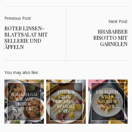
Previous Post
Next Post
ROTER LINSEN-
RHABARBER
BLATTSALAT MIT
RISOTTO MIT
SELLERIE UND
GARNELEN
ÄPFELN
You may also like:
ZURÜCK
EIN BLECH,
TOM KHA GAI
ZUM
VIELE
WIE AUS
GESCHMACK:
AROMEN:
EINER
SPARGEL
GNOCCHI,
STREET KI...
GANZ ...
B...