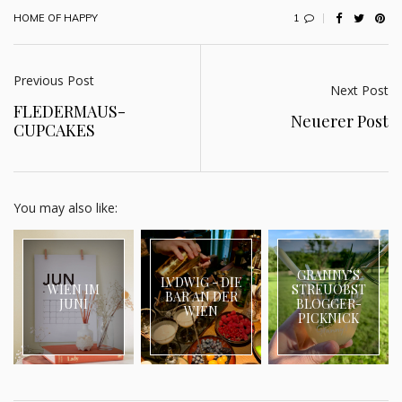
1
HOME OF HAPPY
Previous Post
Next Post
FLEDERMAUS-
Neuerer Post
CUPCAKES
You may also like:
GRANNY’S
LVDWIG - DIE
WIEN IM
STREUOBST
BAR AN DER
JUNI
BLOGGER-
WIEN
PICKNICK