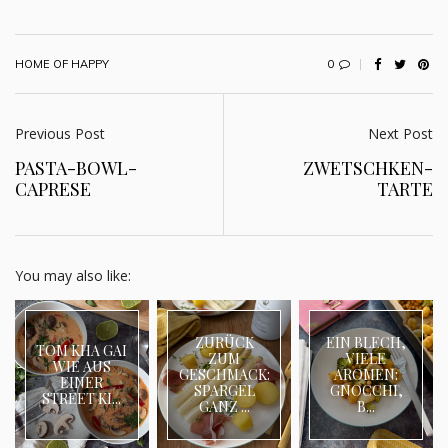
0
HOME OF HAPPY
Previous Post
Next Post
PASTA-BOWL-
ZWETSCHKEN-
CAPRESE
TARTE
You may also like:
ZURÜCK
EIN BLECH,
TOM KHA GAI
ZUM
VIELE
WIE AUS
GESCHMACK:
AROMEN:
EINER
SPARGEL
GNOCCHI,
STREET KI...
GANZ ...
B...