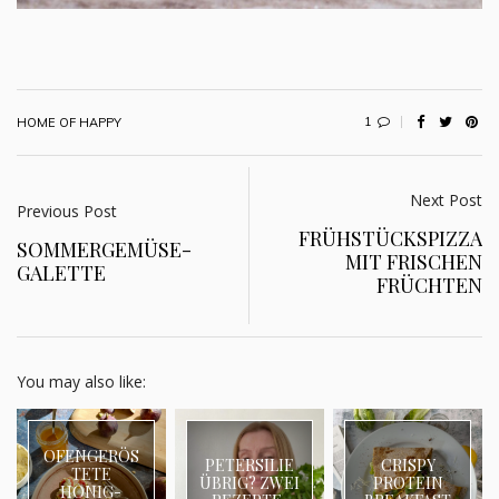
1
HOME OF HAPPY
Next Post
Previous Post
FRÜHSTÜCKSPIZZA
SOMMERGEMÜSE-
MIT FRISCHEN
GALETTE
FRÜCHTEN
You may also like:
OFENGERÖS
PETERSILIE
CRISPY
TETE
ÜBRIG? ZWEI
PROTEIN
HONIG-