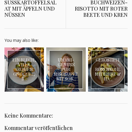
SÜSSKARTOFFELSAL
BUCHWEIZEN-
AT MIT ÄPFELN UND
RISOTTO MIT ROTER
NÜSSEN
BEETE UND KREN
You may also like:
EIN BLECH,
UMAMI-
GERÖSTETE
VIELE
GENUSS
R
AROMEN:
PUR:
ROSENKOHL
GNOCCHI,
MISOSUPPE
MIT BIRNE &
B...
MIT SOB...
HA...
Keine Kommentare:
Kommentar veröffentlichen