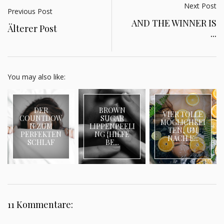
Next Post
Previous Post
AND THE WINNER IS
Älterer Post
...
You may also like:
DER
BROWN
VIER TOLLE
COUNTDOW
SUGAR
MÖGLICHKEI
N ZUM
LIPPENPEELI
TEN, UM
PERFEKTEN
NG {HILFE
NACH E...
SCHLAF
BE...
11 Kommentare: