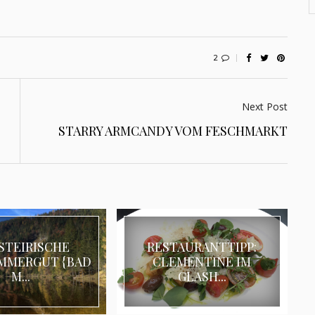
2
Next Post
STARRY ARMCANDY VOM FESCHMARKT
STEIRISCHE
RESTAURANTTIPP:
MMERGUT {BAD
CLEMENTINE IM
M...
GLASH...