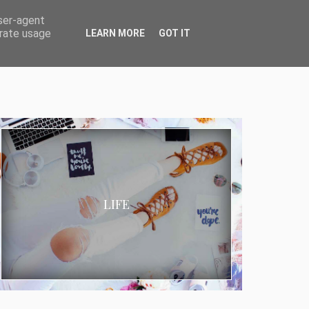
user-agent
erate usage
LEARN MORE
GOT IT
LIFE