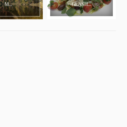
M...
GLASH...