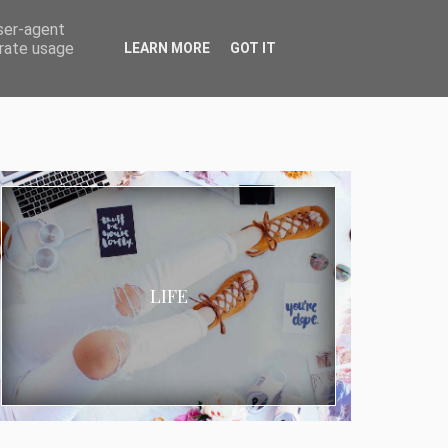
user-agent
erate usage
LEARN MORE
GOT IT
LIFE