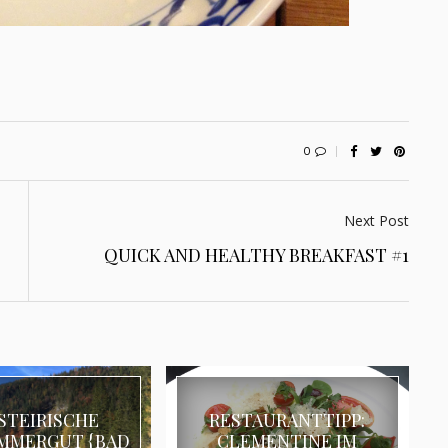
0
Next Post
QUICK AND HEALTHY BREAKFAST #1
STEIRISCHE
RESTAURANTTIPP:
MMERGUT {BAD
CLEMENTINE IM