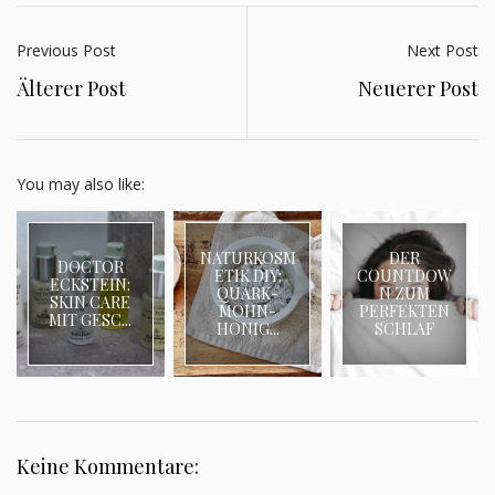
Previous Post
Next Post
Älterer Post
Neuerer Post
You may also like:
NATURKOSM
DER
DOCTOR
ETIK DIY:
COUNTDOW
ECKSTEIN:
QUARK-
N ZUM
SKIN CARE
MOHN-
PERFEKTEN
MIT GESC...
HONIG...
SCHLAF
Keine Kommentare: