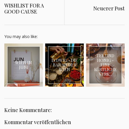
WISHLIST FOR A
Neuerer Post
GOOD CAUSE
You may also like:
TEE UND
LVDWIG - DIE
HONIG -
WIEN IM
BAR AN DER
EINE
JUNI
WIEN
KÖSTLICHE
VERK...
Keine Kommentare:
Kommentar veröffentlichen