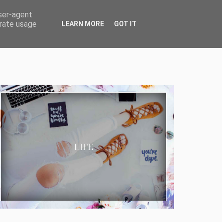
user-agent
erate usage
LEARN MORE
GOT IT
LIFE