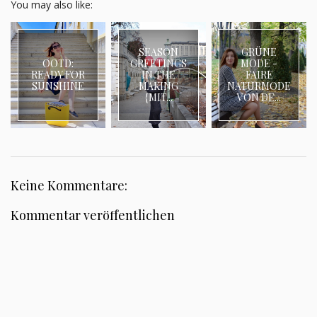
You may also like:
SEASON
GRÜNE
OOTD:
GREETINGS
MODE -
READY FOR
IN THE
FAIRE
SUNSHINE
MAKING
NATURMODE
{MIT...
VON DE...
Keine Kommentare:
Kommentar veröffentlichen