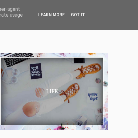
user-agent
erate usage
LEARN MORE
GOT IT
LIFE