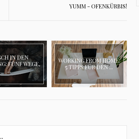
YUMM - OFENKÜRBIS!
SCH IN DEN
WORKING FROM HOME:
G: FÜNF WEGE,
5 TIPPS FÜR DEN ...
...