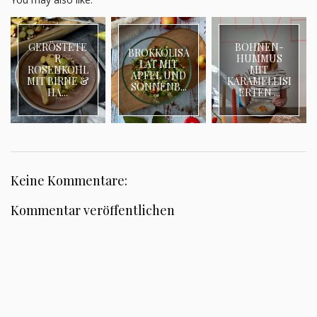
GERÖSTETE
BOHNEN-
BROKKOLISA
R
HUMMUS
LAT MIT
ROSENKOHL
MIT
APFEL UND
MIT BIRNE &
KARAMELLISI
SONNENB...
HA...
ERTEN ...
Keine Kommentare:
Kommentar veröffentlichen